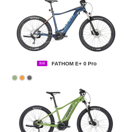
FATHOM E+ 0 Pro
热销